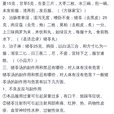
夏15克，甘草5克，生姜三片，大枣二枚。水三碗，煎一碗。
未发前服，渣再煎，发后服。（《方脉家宝》）
2、治肠胃寒湿，濡泻无度，嗜卧不食：猪苓（去黑皮）25
克，肉豆蔻（去壳，炮）二枚，黄柏（去粗皮，炙）一分。
上三味捣罗为末，米饮和丸，如绿豆大，每服十丸，食前熟
水下。（《圣济总录》猪苓丸）
3、治子淋：猪苓25克。捣筛，以白汤三合，和方寸匕为一
服，渐至二匕，日三夜二，尽，不瘥，宜转下之，服甘遂
散。（《小品方》）
三、
猪苓汤
的副作用和禁忌有哪些，对人体有没有危害：
猪苓汤的副作用和禁忌有哪些，对人体有没有危害？一般猪
苓汤的副作用与危害有以下几方面。
1、不良反应与副作用
①本品服用过量可引起尿量过多，有口干、烦躁等症状。
②猪苓注射剂可引起注射局部疼痛、红肿、热、药物性皮
疹、血管神经性水肿、过敏性休克。