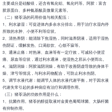
主要成分是硅酸镁，还含有氧化铝、氧化钙等。阿胶：富含
胶原蛋白、多种氨基酸及微量元素等。
（二）猪苓汤的药用价值与相关配伍：
1、利水渗湿：可促进体内多余水分排出，用于治疗水湿内停
所致的水肿、小便不利等症状。
2、清热养阴：能清除下焦湿热，同时滋养阴液，适用于湿热
伤阴证，缓解发热、口渴欲饮、心烦不寐等。
3、通淋止痛：对热淋、血淋等有一定疗效，可减轻小便涩
痛、尿血等症状，通过利水通淋，使湿热之邪从小便而出。
4、滋阴润燥：阿胶滋阴润燥，有助于改善阴虚导致的身体干
燥、津亏等情况，与利水药物配合，可防止利水伤阴。
5、调节水液代谢：能调节人体的水液代谢平衡，对于因水液
代谢失常引起的多种病症有治疗和调理作用。
（三）猪苓汤的功效作用是什么：
1、抗菌作用。猪苓的醇提取液对金黄色葡萄球菌、大肠杆菌
有抑制作用。