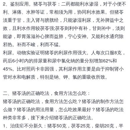
2、鉴别应用。猪苓与茯苓：二药都能利水渗湿，对于小便不
利、淋痛、水肿等证，常相须为用，协同利水效果。但猪苓
淡重于甘，主入肾与膀胱经，只能渗湿利尿，无补脾益中之
效，且利水作用较茯苓强;茯苓则利中有补，甘则补中，淡则
能渗，即胃落滋补心脾而益肺，宁心安神。又能利水通窍除
邪热。补而不峻，利而不猛。
利尿。动物实验证明猪苓的利尿作用强大。人每次口服8克，
药后6小时内的排尿量和尿中氯化钠的量分别增加62%和
45%。比对照药卡非因强，其利尿作用主要是由于抑制肾小
管对水和电解质，特别是钠、钾、氯的重吸收所致。
二、
猪苓汤
的正确吃法，食用方法怎么吃：
猪苓汤的正确吃法，食用方法怎么吃？猪苓汤的制作方法怎
么做？猪苓汤的用法用量，怎么吃效果最好？猪苓汤的吃法
种类非常多，接下来介绍猪苓汤的正确吃法。
1、治痃疟不分新久：猪苓50克，茯苓25克，柴胡20克，半