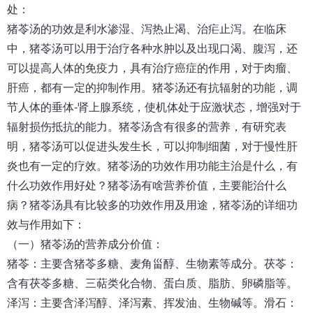
处
：
猪苓汤的功效是利水渗湿、泻热止渴、治疟止泻。在临床
中，猪苓汤可以用于治疗各种水肿以及出现口渴、腹泻，还
可以提高人体的免疫力，具有治疗癌症的作用，对于肉瘤、
肝癌，都有一定的抑制作用。猪苓汤还有抗辐射的功能，调
节人体的垂体-肾上腺系统，使机体处于应激状态，增强对于
辐射损伤抵抗的能力。猪苓汤含有很多的营养，有研究表
明，猪苓汤可以促进头发生长，可以抑制细菌，对于慢性肝
炎也有一定的疗效。猪苓汤的功效作用功能主治是什么，有
什么功效作用好处？猪苓汤有啥营养价值，主要能治什么
病？猪苓汤具有比较多的功效作用及用途，猪苓汤的详细功
效与作用如下：
（一）猪苓汤的营养成分价值：
猪苓：主要含猪苓多糖、麦角甾醇、生物素等成分。茯苓：
含有茯苓多糖、三萜类化合物、蛋白质、脂肪、卵磷脂等。
泽泻：主要含泽泻醇、泽泻素、挥发油、生物碱等。滑石：