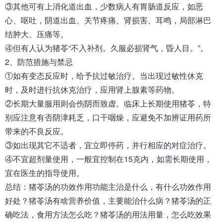
③其他可有上消化道出血，少数病人有胃肠道反应，如恶
心、呕吐，阴道出血、关节疼痛、肾损害、耳鸣，局部淋巴
结肿大、压痛等。
④但有人认为猪苓“不入补剂。久服必损肾气，昏人目。”。
2、防范措施与禁忌
①如有变态反应时，给予抗过敏治疗。当出现过敏性休克
时，及时进行抗休克治疗，应用肾上腺素等药物。
②长期大量服用则会伤阴而致虚。临床上长期使用猪苓，特
别应注意有否阴津耗乏，口干咽燥，应避免不加辨证用药所
带来的不良反应。
③如出现其它不适者，宜立即停药，并行相应的对症治疗。
④不宜超剂量使用，一般宜控制在15克内，如需长期使用，
宜在医生的指导使用。
总结：
猪苓汤
的功效作用功能主治是什么，有什么功效作用
好处
？
猪苓汤有啥营养价值，主要能治什么病？猪苓汤的正
确吃法，食用方法怎么吃？猪苓汤的用法用量，怎么吃效果